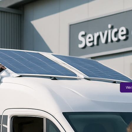
en
Ka
Entde
perf
sich
Angeb
Wohn
Trau
Wei