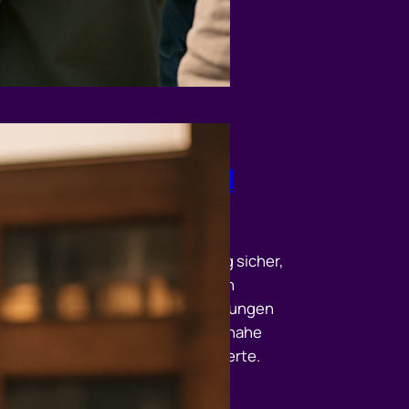
ugeot kompakt:
delle, Technik und
hrkomfort
cke, wie du dein Peugeot-Tuning sicher,
tiv und alltagstauglich planst. Von
llauswahl über Leistungssteigerungen
ur rechtlichen Zulassung – praxisnahe
, klare Schritte und echte Mehrwerte.
t entdecken!