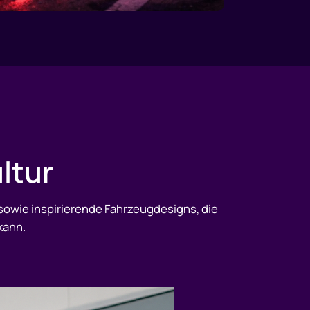
ltur
sowie inspirierende Fahrzeugdesigns, die
kann.
hnmobilwelt