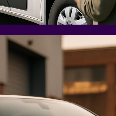
Pe
Mo
Fa
Entde
effek
Mode
bis z
Tipps
Jetz