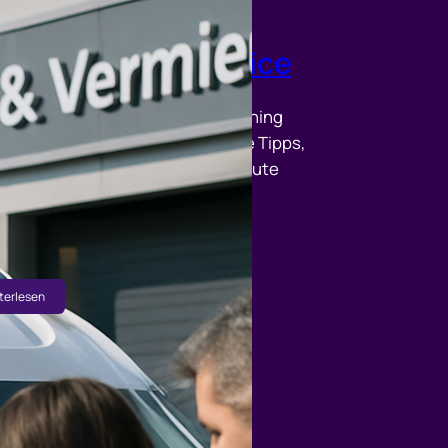
tdecken: Tipps für
uf, Miete und Service
cken Sie, wie Tuning und Caravaning
ekt zusammenpassen: praxisnahe Tipps,
ere Umbauten und komplett betreute
ote aus einer Hand. Jetzt auf
mobilarena.de informieren und
mfahrzeug finden!
terlesen