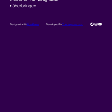
näherbringen.
Facebook
Instagra
YouTub
Designed with
WordPress
Developed By
Themegrove.com