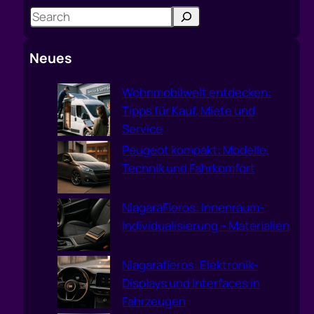
S
e
a
Neues
r
c
Wohnmobilwelt entdecken:
h
Tipps für Kauf, Miete und
Service
Peugeot kompakt: Modelle,
Technik und Fahrkomfort
NiagaraFieros: Innenraum-
Individualisierung – Materialien
Niagarafieros: Elektronik-
Displays und Interfaces in
Fahrzeugen